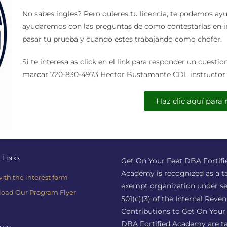
No sabes ingles? Pero quieres tu licencia, te podemos ayud
ayudaremos con las preguntas de como contestarlas en ing
pasar tu prueba y cuando estes trabajando como chofer.
Si te interesa as click en el link para responder un cuest
marcar 720-830-4973 Hector Bustamante CDL instructor.
Haz clic aquí para 
 Links
Get On Your Feet DBA Fortifi
Academy is recognized as a t
with the interest form
exempt organization under se
oad Our Program Flyer
501(c)(3) of the Internal Reve
Contributions to Get On Your
DBA Fortified Academy are ta