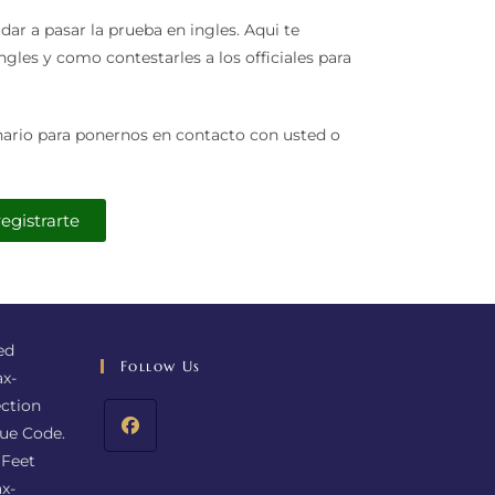
ar a pasar la prueba en ingles. Aqui te
les y como contestarles a los officiales para
ionario para ponernos en contacto con usted o
registrarte
ed
Follow Us
ax-
ction
nue Code.
 Feet
x-